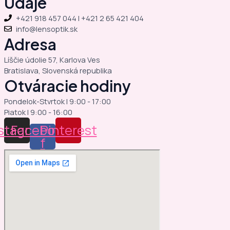
Údaje
+421 918 457 044 | +421 2 65 421 404
info@lensoptik.sk
Adresa
Líščie údolie 57, Karlova Ves
Bratislava, Slovenská republika
Otváracie hodiny
Pondelok-Stvrtok | 9:00 - 17:00
Piatok | 9:00 - 16:00
stagram
Facebook-
Pinterest
f