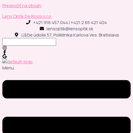
Preskočiť na obsah
Lens Optik De Rossi s.r.o.
+421 918 457 044 | +421 2 65 421 404
lensoptik@lensoptik.sk
Líščie údolie 57, Poliklinika Karlova Ves, Bratislava
Menu