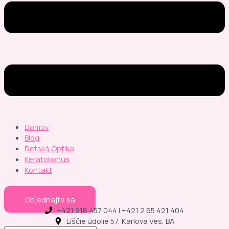
Domov
Blog
Detská Optika
Keratokonus
Kontakt
Objednajte sa
+421 918 457 044 | +421 2 65 421 404
Líščie údolie 57, Karlova Ves, BA